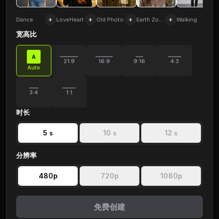
+
+
+
+
+
Dance
LoveHeart
Old Photo
Earth Zoom
Walking
宽高比
A
21:9
16:9
9:16
4:3
Auto
3:4
1:1
时长
5
10
12
s
s
s
分辨率
480p
720p
1080p
免费创建